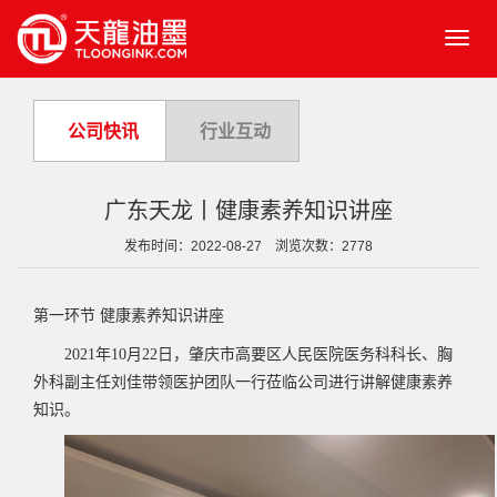
Toggl
navig
公司快讯
行业互动
广东天龙丨健康素养知识讲座
发布时间：2022-08-27 浏览次数：2778
第一环节
健康素养知识讲座
2021
年
10
月
22
日，
肇庆市高要区人民医院医务科科长、胸
外科副主任刘佳
带领医护团队一行莅临公司进行
讲解健康素养
知识。