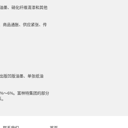
油墨、硝化纤维清漆和其他
、商品通胀、供应紧张、传
、出版凹版油墨、单张纸油
%～6%。富林特集团的部分
系。